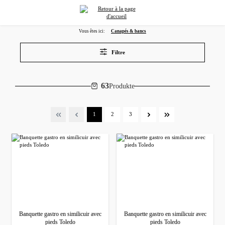
tenu principal
Vous êtes ici:
Canapés & bancs
Filtre
63
Produkte
Page
Page
Page
1
2
3
Banquette gastro en similicuir avec
Banquette gastro en similicuir avec
pieds Toledo
pieds Toledo