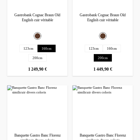
Gastrobank Cognac Braun Old
Gastrobank Cognac Braun Old
English cuir véritable
English cuir véritable
Sélectionnez
Sélectionnez
Couleur
Couleur
Marron
Marron
Sélectionnez
Sélectionnez
Longue
Longue
123cm
160cm
123cm
160cm
200cm
200cm
prix régulier :
1 249,90 €
prix régulier :
1 449,90 €
Banquette Gastro Banc Florenz
Banquette Gastro Banc Florenz