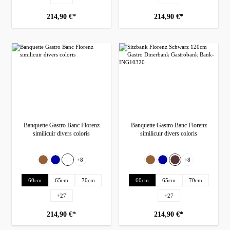
214,90 €*
214,90 €*
Banquette Gastro Banc Florenz
Banquette Gastro Banc Florenz
similicuir divers coloris
similicuir divers coloris
Sélectionnez
Sélectionnez
Cuir synthétique
Cuir synthétique
+
8
+
8
Bizon-Mocca-04
Bleu Dola-12
Dola-Blanc-22
Bizon-Mocca-04
Bleu Dola-12
G-brun
Sélectionnez
Sélectionnez
Longue
Longue
60cm
65cm
70cm
60cm
65cm
70cm
+
27
+
27
214,90 €*
214,90 €*