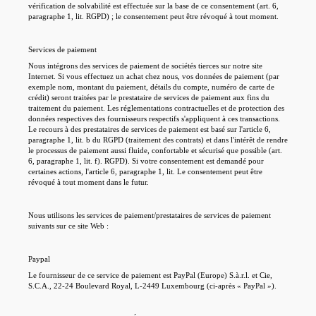
vérification de solvabilité est effectuée sur la base de ce consentement (art. 6,
paragraphe 1, lit. RGPD) ; le consentement peut être révoqué à tout moment.
Services de paiement
Nous intégrons des services de paiement de sociétés tierces sur notre site
Internet. Si vous effectuez un achat chez nous, vos données de paiement (par
exemple nom, montant du paiement, détails du compte, numéro de carte de
crédit) seront traitées par le prestataire de services de paiement aux fins du
traitement du paiement. Les réglementations contractuelles et de protection des
données respectives des fournisseurs respectifs s'appliquent à ces transactions.
Le recours à des prestataires de services de paiement est basé sur l'article 6,
paragraphe 1, lit. b du RGPD (traitement des contrats) et dans l'intérêt de rendre
le processus de paiement aussi fluide, confortable et sécurisé que possible (art.
6, paragraphe 1, lit. f). RGPD). Si votre consentement est demandé pour
certaines actions, l'article 6, paragraphe 1, lit. Le consentement peut être
révoqué à tout moment dans le futur.
Nous utilisons les services de paiement/prestataires de services de paiement
suivants sur ce site Web :
Paypal
Le fournisseur de ce service de paiement est PayPal (Europe) S.à.r.l. et Cie,
S.C.A., 22-24 Boulevard Royal, L-2449 Luxembourg (ci-après « PayPal »).