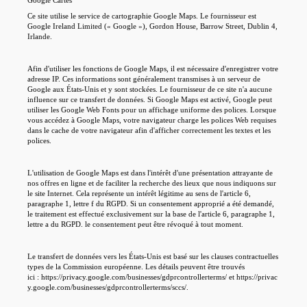
Google Cartes
Ce site utilise le service de cartographie Google Maps. Le fournisseur est
Google Ireland Limited (« Google »), Gordon House, Barrow Street, Dublin 4,
Irlande.
Afin d'utiliser les fonctions de Google Maps, il est nécessaire d'enregistrer votre
adresse IP. Ces informations sont généralement transmises à un serveur de
Google aux États-Unis et y sont stockées. Le fournisseur de ce site n'a aucune
influence sur ce transfert de données. Si Google Maps est activé, Google peut
utiliser les Google Web Fonts pour un affichage uniforme des polices. Lorsque
vous accédez à Google Maps, votre navigateur charge les polices Web requises
dans le cache de votre navigateur afin d'afficher correctement les textes et les
polices.
L'utilisation de Google Maps est dans l'intérêt d'une présentation attrayante de
nos offres en ligne et de faciliter la recherche des lieux que nous indiquons sur
le site Internet. Cela représente un intérêt légitime au sens de l'article 6,
paragraphe 1, lettre f du RGPD. Si un consentement approprié a été demandé,
le traitement est effectué exclusivement sur la base de l'article 6, paragraphe 1,
lettre a du RGPD. le consentement peut être révoqué à tout moment.
Le transfert de données vers les États-Unis est basé sur les clauses contractuelles
types de la Commission européenne. Les détails peuvent être trouvés
ici : https://privacy.google.com/businesses/gdprcontrollerterms/ et https://privac
y.google.com/businesses/gdprcontrollerterms/sccs/.