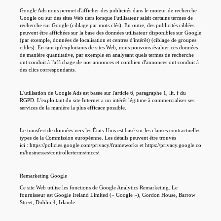
Google Ads nous permet d'afficher des publicités dans le moteur de recherche
Google ou sur des sites Web tiers lorsque l'utilisateur saisit certains termes de
recherche sur Google (ciblage par mots clés). En outre, des publicités ciblées
peuvent être affichées sur la base des données utilisateur disponibles sur Google
(par exemple, données de localisation et centres d'intérêt) (ciblage de groupes
cibles). En tant qu'exploitants de sites Web, nous pouvons évaluer ces données
de manière quantitative, par exemple en analysant quels termes de recherche
ont conduit à l'affichage de nos annonces et combien d'annonces ont conduit à
des clics correspondants.
L'utilisation de Google Ads est basée sur l'article 6, paragraphe 1, lit. f du
RGPD. L'exploitant du site Internet a un intérêt légitime à commercialiser ses
services de la manière la plus efficace possible.
Le transfert de données vers les États-Unis est basé sur les clauses contractuelles
types de la Commission européenne. Les détails peuvent être trouvés
ici : https://policies.google.com/privacy/frameworks et https://privacy.google.co
m/businesses/controllerterms/mccs/.
Remarketing Google
Ce site Web utilise les fonctions de Google Analytics Remarketing. Le
fournisseur est Google Ireland Limited (« Google »), Gordon House, Barrow
Street, Dublin 4, Irlande.