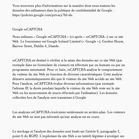
Vous trouverez plus d'informations sur la manière dont nous traitons les
données des utilisateurs dans la politique de confidentialité de Google :
https://policies.google.com/privacy?hl=de.
Google reCAPTCHA
Nous utilisons « Google reCAPTCHA » (ci-après « reCAPTCHA ») sur ce site
Web. Le fournisseur est Google Ireland Limited (« Google »), Gordon House,
Barrow Street, Dublin 4, Irlande.
reCAPTCHA est destiné à vérifier si la saisie des données sur ce site Web (par
exemple dans un formulaire de contact) est effectuée par un humain ou par un
programme automatisé. Pour ce faire, reCAPTCHA analyse le comportement
du visiteur du site Web en fonction de diverses caractéristiques. Cette analyse
démarre automatiquement dès que le visiteur du site Web accède au site Web.
Pour l'analyse, reCAPTCHA évalue diverses informations (par exemple
l'adresse IP, la durée pendant laquelle le visiteur du site Web reste sur le site
Web ou les mouvements de souris effectués par l'utilisateur). Les données
collectées lors de l'analyse sont transmises à Google.
Les analyses reCAPTCHA s'exécutent entièrement en arrière-plan. Les visiteurs
du site Web ne sont pas informés qu'une analyse est en cours.
Le stockage et l'analyse des données sont basés sur l'article 6, paragraphe 1,
point f) du RGPD. L'exploitant du site Web a un intérêt légitime à protéger ses