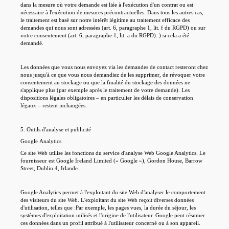
dans la mesure où votre demande est liée à l'exécution d'un contrat ou est
nécessaire à l'exécution de mesures précontractuelles. Dans tous les autres cas,
le traitement est basé sur notre intérêt légitime au traitement efficace des
demandes qui nous sont adressées (art. 6, paragraphe 1, lit. f du RGPD) ou sur
votre consentement (art. 6, paragraphe 1, lit. a du RGPD). ) si cela a été
demandé.
Les données que vous nous envoyez via les demandes de contact resteront chez
nous jusqu'à ce que vous nous demandiez de les supprimer, de révoquer votre
consentement au stockage ou que la finalité du stockage des données ne
s'applique plus (par exemple après le traitement de votre demande). Les
dispositions légales obligatoires – en particulier les délais de conservation
légaux – restent inchangées.
5. Outils d'analyse et publicité
Google Analytics
Ce site Web utilise les fonctions du service d'analyse Web Google Analytics. Le
fournisseur est Google Ireland Limited (« Google »), Gordon House, Barrow
Street, Dublin 4, Irlande.
Wir verwenden Cookies
Google Analytics permet à l'exploitant du site Web d'analyser le comportement
Diese Website verwendet Cookies, um Ihnen das beste Erlebnis auf unserer Website zu
des visiteurs du site Web. L'exploitant du site Web reçoit diverses données
bieten. Sie können auswählen, welche Cookie-Kategorien Sie zulassen möchten.
d'utilisation, telles que :Par exemple, les pages vues, la durée du séjour, les
systèmes d'exploitation utilisés et l'origine de l'utilisateur. Google peut résumer
Erforderlich
ces données dans un profil attribué à l'utilisateur concerné ou à son appareil.
Diese Cookies sind für die Grundfunktionen der Website erforderlich.
Cookie
Anbieter
Zweck
Dauer
Alle ablehnen