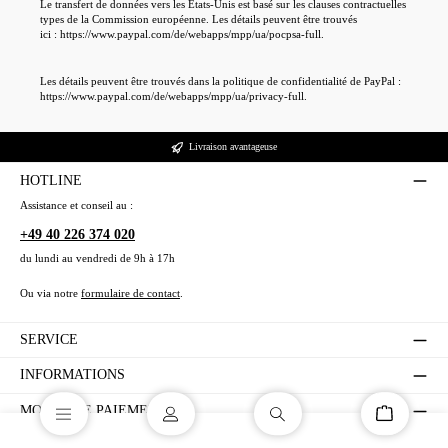
Le transfert de données vers les États-Unis est basé sur les clauses contractuelles
types de la Commission européenne. Les détails peuvent être trouvés
ici : https://www.paypal.com/de/webapps/mpp/ua/pocpsa-full.
Les détails peuvent être trouvés dans la politique de confidentialité de PayPal :
https://www.paypal.com/de/webapps/mpp/ua/privacy-full.
Livraison avantageuse
HOTLINE
Assistance et conseil au :
+49 40 226 374 020
du lundi au vendredi de 9h à 17h
Ou via notre
formulaire de contact
.
SERVICE
INFORMATIONS
MODES DE PAIEMENT
Le panier co
À PROPOS DE NOUS