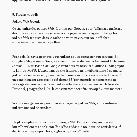
opposer au stockage si vos intérêts prévalent sur nos intérêts légitimes.
8. Plugins et outils
Polices Web Google
Ce site utilise des polices Web, fournies par Google, pour l'affichage uniforme
des polices. Lorsque vous accédez à une page, votre navigateur charge les
polices Web requises dans le cache de votre navigateur pour afficher
correctement le texte et les polices.
Pour cela, le navigateur que vous utilisez doit se connecter aux serveurs de
Google. Cela permet à Google de savoir que ce site Web a été consulté via votre
adresse IP. L'utilisation de Google WebFonts est basée sur l'article 6, paragraphe
1, lit. f du RGPD. L'exploitant du site Internet a un intérêt légitime à ce que la
police de caractères soit présentée de manière uniforme sur son site Internet. Si
un consentement approprié a été demandé (par exemple consentement au
stockage de cookies), le traitement est effectué exclusivement sur la base de
l'article 6, paragraphe 1, lit. le consentement peut être révoqué à tout moment.
Si votre navigateur ne prend pas en charge les polices Web, votre ordinateur
utilisera une police standard.
De plus amples informations sur Google Web Fonts sont disponibles sur
https://developers.google.com/fonts/faq et dans la politique de confidentialité
de Google : https://policies.google.com/privacy?hl=de.