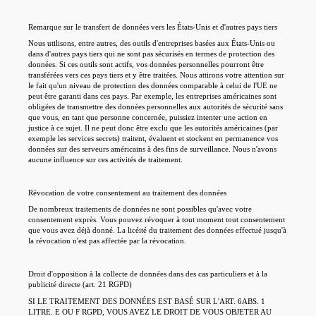
Remarque sur le transfert de données vers les États-Unis et d'autres pays tiers
Nous utilisons, entre autres, des outils d'entreprises basées aux États-Unis ou
dans d'autres pays tiers qui ne sont pas sécurisés en termes de protection des
données. Si ces outils sont actifs, vos données personnelles pourront être
transférées vers ces pays tiers et y être traitées. Nous attirons votre attention sur
le fait qu'un niveau de protection des données comparable à celui de l'UE ne
peut être garanti dans ces pays. Par exemple, les entreprises américaines sont
obligées de transmettre des données personnelles aux autorités de sécurité sans
que vous, en tant que personne concernée, puissiez intenter une action en
justice à ce sujet. Il ne peut donc être exclu que les autorités américaines (par
exemple les services secrets) traitent, évaluent et stockent en permanence vos
données sur des serveurs américains à des fins de surveillance. Nous n'avons
aucune influence sur ces activités de traitement.
Révocation de votre consentement au traitement des données
De nombreux traitements de données ne sont possibles qu'avec votre
consentement exprès. Vous pouvez révoquer à tout moment tout consentement
que vous avez déjà donné. La licéité du traitement des données effectué jusqu'à
la révocation n'est pas affectée par la révocation.
Droit d'opposition à la collecte de données dans des cas particuliers et à la
publicité directe (art. 21 RGPD)
SI LE TRAITEMENT DES DONNÉES EST BASÉ SUR L'ART. 6ABS. 1
LITRE. E OU F RGPD, VOUS AVEZ LE DROIT DE VOUS OBJETER AU