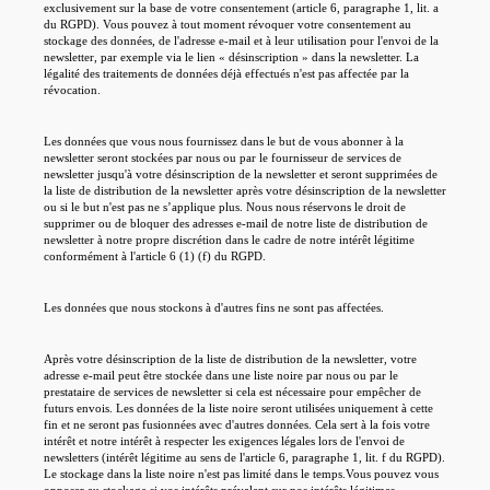
exclusivement sur la base de votre consentement (article 6, paragraphe 1, lit. a
du RGPD). Vous pouvez à tout moment révoquer votre consentement au
stockage des données, de l'adresse e-mail et à leur utilisation pour l'envoi de la
newsletter, par exemple via le lien « désinscription » dans la newsletter. La
légalité des traitements de données déjà effectués n'est pas affectée par la
révocation.
Les données que vous nous fournissez dans le but de vous abonner à la
newsletter seront stockées par nous ou par le fournisseur de services de
newsletter jusqu'à votre désinscription de la newsletter et seront supprimées de
la liste de distribution de la newsletter après votre désinscription de la newsletter
ou si le but n'est pas ne s’applique plus. Nous nous réservons le droit de
supprimer ou de bloquer des adresses e-mail de notre liste de distribution de
newsletter à notre propre discrétion dans le cadre de notre intérêt légitime
conformément à l'article 6 (1) (f) du RGPD.
Les données que nous stockons à d'autres fins ne sont pas affectées.
Après votre désinscription de la liste de distribution de la newsletter, votre
adresse e-mail peut être stockée dans une liste noire par nous ou par le
prestataire de services de newsletter si cela est nécessaire pour empêcher de
futurs envois. Les données de la liste noire seront utilisées uniquement à cette
fin et ne seront pas fusionnées avec d'autres données. Cela sert à la fois votre
intérêt et notre intérêt à respecter les exigences légales lors de l'envoi de
newsletters (intérêt légitime au sens de l'article 6, paragraphe 1, lit. f du RGPD).
Le stockage dans la liste noire n'est pas limité dans le temps.Vous pouvez vous