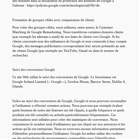
des données dans la déclaration de protection des données de Google à
l'adresse : https://policies.google.com/technologies/ads?hl=de.
Formation de groupes cibles avec comparaison de clients
Pour créer des groupes cibles, nous utilisons, entre autres, le Customer
Matching de Google Remarketing. Nous transférons certaines données clients
(par exemple les adresses e-mail) de nos listes de clients vers Google. Si les
clients concernés sont des utilisateurs de Google et sont connectés à leur compte
Google, des messages publicitaires correspondants leur seront présentés au sein
du réseau Google (par exemple sur YouTube, Gmail ou dans le moteur de
recherche).
Suivi des conversions Google
Ce site Web utilise le suivi des conversions de Google. Le fournisseur est
Google Ireland Limited (« Google »), Gordon House, Barrow Street, Dublin 4,
Irlande.
Grâce au suivi des conversions de Google, Google et nous pouvons reconnaître
si l'utilisateur a effectué certaines actions. Nous pouvons par exemple évaluer
quels boutons de notre site Internet ont été cliqués, à quelle fréquence et quels
produits ont été consultés ou achetés particulièrement fréquemment. Ces
informations sont utilisées pour créer des statistiques de conversion. Nous
connaissons le nombre total d'utilisateurs qui ont cliqué sur nos annonces et les
actions qu'ils ont entreprises. Nous ne recevons aucune information permettant
d'identifier personnellement l'utilisateur. Google lui-même utilise des cookies
ou des technologies de reconnaissance comparables pour l'identification.