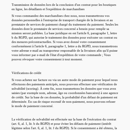
Transmission de données lors de la conclusion d'un contrat pour les boutiques
en ligne, les détaillants et l'expédition de marchandises
Si vous commandez des marchandises chez nous, nous transmettrons vos
données personnelles à l'entreprise de transport chargée de la livraison et au
prestataire de services de paiement chargé du traitement du paiement. Seules les
données dont le prestataire de services concerné a besoin pour remplir sa
mission seront publiées. La base juridique en est l'article 6, paragraphe 1, lettre
b du RGPD, qui autorise le traitement des données pour exécuter un contrat ou
des mesures précontractuelles. Si vous avez donné votre consentement
conformément à l'article 6, paragraphe 1, lettre a du RGPD, nous transmettrons
votre adresse e-mail au transporteur responsable de la livraison afin qu'il puisse
vous informer par e-mail de l'état d'expédition de votre commande ; Vous
pouvez révoquer votre consentement à tout moment.
Vérifications de crédit
Si vous achetez sur facture ou via un autre mode de paiement pour lequel nous
effectuons des paiements anticipés, nous pouvons effectuer une vérification de
solvabilité (scoring). À cette fin, nous transmettons les données que vous avez
saisies (par exemple nom, adresse, âge ou coordonnées bancaires) à une agence
de crédit. Sur la base de ces données, la probabilité d'un défaut de paiement est
déterminée. En cas de risque excessif de non-paiement, nous pouvons refuser
le mode de paiement concerné.
La vérification de solvabilité est effectuée sur la base de l'exécution du contrat
(art. 6, al. 1, lit. b du RGPD) et pour éviter les défauts de paiement (intérêt
légitime selon l'art. 6, al. 1, lit. f du RGPD). Si le consentement a été obtenu, la