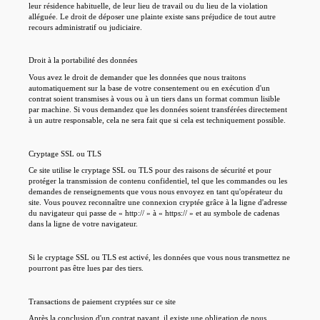
leur résidence habituelle, de leur lieu de travail ou du lieu de la violation
alléguée. Le droit de déposer une plainte existe sans préjudice de tout autre
recours administratif ou judiciaire.
Droit à la portabilité des données
Vous avez le droit de demander que les données que nous traitons
automatiquement sur la base de votre consentement ou en exécution d'un
contrat soient transmises à vous ou à un tiers dans un format commun lisible
par machine. Si vous demandez que les données soient transférées directement
à un autre responsable, cela ne sera fait que si cela est techniquement possible.
Cryptage SSL ou TLS
Ce site utilise le cryptage SSL ou TLS pour des raisons de sécurité et pour
protéger la transmission de contenu confidentiel, tel que les commandes ou les
demandes de renseignements que vous nous envoyez en tant qu'opérateur du
site. Vous pouvez reconnaître une connexion cryptée grâce à la ligne d'adresse
du navigateur qui passe de « http:// » à « https:// » et au symbole de cadenas
dans la ligne de votre navigateur.
Si le cryptage SSL ou TLS est activé, les données que vous nous transmettez ne
pourront pas être lues par des tiers.
Transactions de paiement cryptées sur ce site
Après la conclusion d'un contrat payant, il existe une obligation de nous