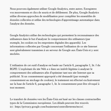
Funktional
Diese Cookies ermöglichen erweiterte Funktionen und Personalisierung.
Dieser
session-
Sitzungsverwaltung
Sitzung
Analyse
Shop
Nous pouvons également utiliser Google Analytics, entre autres. Enregistrez
Anpassen
Diese Cookies helfen uns, die Nutzung unserer Website zu verstehen.
vos mouvements et clics de souris et de défilement. De plus, Google Analytics
Marketing
Dieser
Schutz vor Cross-Site-Request-
csrf
Sitzung
Diese Cookies werden verwendet, um Ihnen relevante Werbung anzuzeigen.
Shop
Forgery
utilise diverses approches de modélisation pour compléter les ensembles de
Alle akzeptieren
données collectées et utilise des technologies d'apprentissage automatique dans
Dieser
Speichert Ihre Cookie-
365
bubisoft_cookie_consent
l'analyse des données.
Shop
Einstellungen
Tage
Dieser
wishlist-enabled
Wunschliste-Funktionalität
30 Tage
Shop
Google Analytics utilise des technologies qui permettent la reconnaissance des
utilisateurs dans le but d'analyser le comportement des utilisateurs (par
exemple, les cookies ou les empreintes digitales des appareils). Les
informations collectées par Google concernant l'utilisation de ce site Internet
sont généralement transmises à un serveur de Google aux États-Unis et y sont
stockées.
L'utilisation de cet outil d'analyse est basée sur l'article 6, paragraphe 1, lit. f du
RGPD. L'exploitant du site Web a e dans un intérêt légitime à analyser le
comportement des utilisateurs afin d'optimiser tant son site Internet que sa
publicité. Si un consentement approprié a été demandé (par exemple
consentement au stockage de cookies), le traitement est effectué exclusivement
sur la base de l'article 6, paragraphe 1, lit. le consentement peut être révoqué à
tout moment.
Le transfert de données vers les États-Unis est basé sur les clauses contractuelles
types de la Commission européenne. Les détails peuvent être trouvés
ici : https://privacy.google.com/businesses/controllerterms/mccs/.