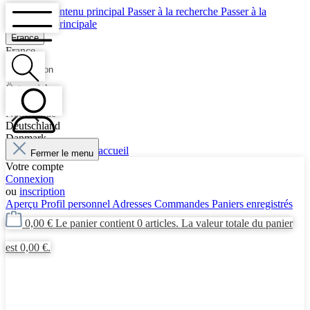
Passer au contenu principal
Passer à la recherche
Passer à la
navigation principale
France
France
Schweiz
Navigation
Italia
Österreich
Polska
Nederlande
Deutschland
Danmark
Suche
Fermer le menu
Mein Konto
Votre compte
Connexion
ou
inscription
Aperçu
Profil personnel
Adresses
Commandes
Paniers enregistrés
0,00 €
Le panier contient 0 articles. La valeur totale du panier
est 0,00 €.