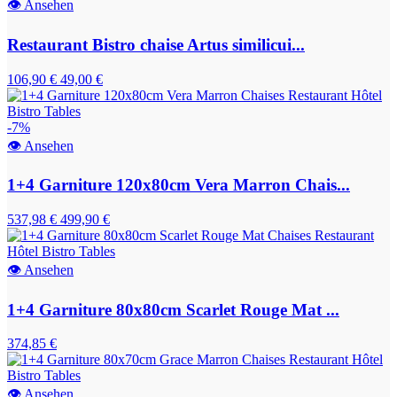
👁
Ansehen
Restaurant Bistro chaise Artus similicui...
106,90 €
49,00 €
-7%
👁
Ansehen
1+4 Garniture 120x80cm Vera Marron Chais...
537,98 €
499,90 €
👁
Ansehen
1+4 Garniture 80x80cm Scarlet Rouge Mat ...
374,85 €
👁
Ansehen