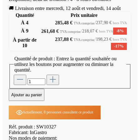
🚚 Livraison entre mercredi, 12 août et vendredi, 14 août
Quantité
Prix unitaire
/
À
4
285,48 €
237,90 €
hors TVA
TVA comprise
/
À
9
261,68 €
218,07 €
-8%
hors TVA
TVA comprise
/
237,88 €
198,23 €
À partir de
hors TVA
TVA comprise
10
-17%
Quantité de produit : Entrez la quantité souhaitée ou
utilisez les boutons pour augmenter ou diminuer la
quantité.
Ajouter au panier
Actuellement, 8 personnes consultent ce produit
Réf. produit :
SW10327
Fabricant:
InGastro
Nos modes de paiement: