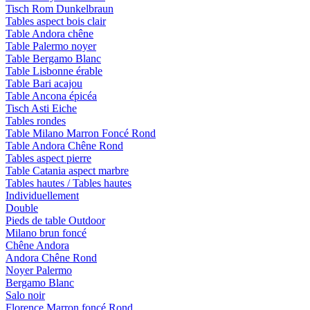
Tisch Rom Dunkelbraun
Tables aspect bois clair
Table Andora chêne
Table Palermo noyer
Table Bergamo Blanc
Table Lisbonne érable
Table Bari acajou
Table Ancona épicéa
Tisch Asti Eiche
Tables rondes
Table Milano Marron Foncé Rond
Table Andora Chêne Rond
Tables aspect pierre
Table Catania aspect marbre
Tables hautes / Tables hautes
Individuellement
Double
Pieds de table Outdoor
Milano brun foncé
Chêne Andora
Andora Chêne Rond
Noyer Palermo
Bergamo Blanc
Salo noir
Florence Marron foncé Rond