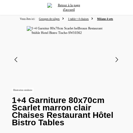
tenu principal
Vous êtes ici:
Groupes de sièges
1 table + 4 chaises
Milano 4 sets
Ignorer la galerie d'images
Illustration similaire
1+4 Garniture 80x70cm
Scarlet marron clair
Chaises Restaurant Hôtel
Bistro Tables