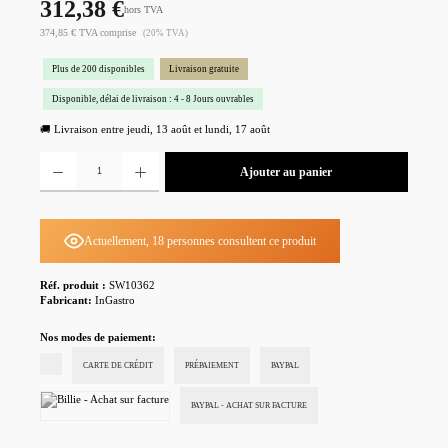
312,38 €
hors TVA
374,85 € TVA comprise
(20% TVA)
Plus de 200 disponibles
Livraison gratuite
Disponible, délai de livraison : 4 - 8 Jours ouvrables
🚚 Livraison entre jeudi, 13 août et lundi, 17 août
Quantité de produit : Entrez la quantité souhaitée ou utilisez les boutons pour augmenter ou diminu
Ajouter au panier
Actuellement, 18 personnes consultent ce produit
Réf. produit :
SW10362
Fabricant:
InGastro
Nos modes de paiement:
CARTE DE CRÉDIT
PRÉPAIEMENT
PAYPAL
PAYPAL - ACHAT SUR FACTURE
Billie - Achat sur facture