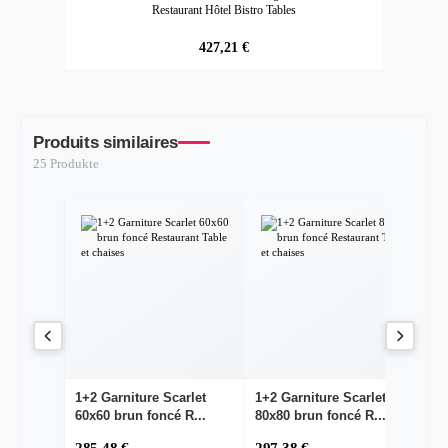
Alle akzeptieren
Restaurant Hôtel Bistro Tables
Dieser
Speichert Ihre Cookie-
365
bubisoft_cookie_consent
Shop
Einstellungen
Tage
prix régulier :
427,21 €
Dieser
wishlist-enabled
Wunschliste-Funktionalität
30 Tage
Shop
Produits similaires
25 Produkte
1+2 Garniture Scarlet
1+2 Garniture Scarlet
1
60x60 brun foncé R...
80x80 brun foncé R...
Sc
285,48 €
297,38 €
3