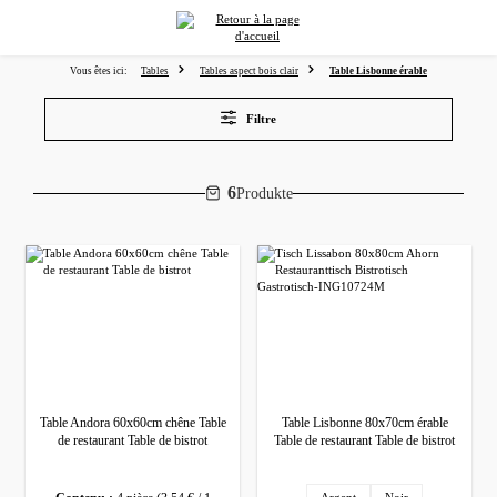
tenu principal
Vous êtes ici:
Tables
Tables aspect bois clair
Table Lisbonne érable
Filtre
6
Produkte
Table Andora 60x60cm chêne Table
Table Lisbonne 80x70cm érable
de restaurant Table de bistrot
Table de restaurant Table de bistrot
Sélectionnez
Pied de table