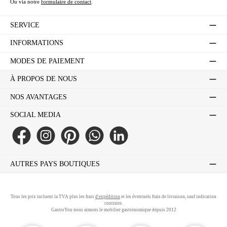
Ou via notre
formulaire de contact
.
SERVICE
INFORMATIONS
MODES DE PAIEMENT
À PROPOS DE NOUS
NOS AVANTAGES
SOCIAL MEDIA
Facebook
Instagram
Pinterest
WhatsApp
LinkedIn
AUTRES PAYS BOUTIQUES
Tous les prix incluent la TVA plus les frais
d'expédition
et les éventuels frais de livraison, sauf indication
contraire.
GastroYou nous aimons le mobilier gastronomique depuis 2012