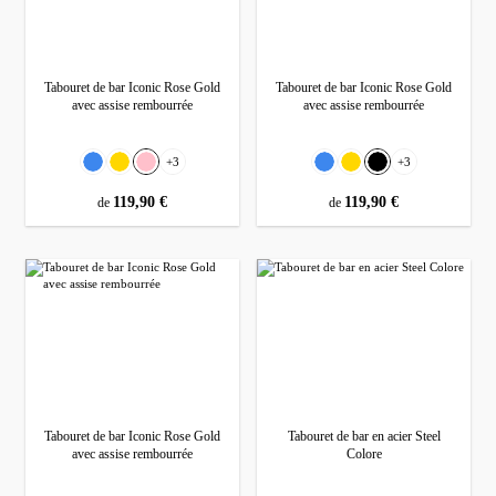
Tabouret de bar Iconic Rose Gold
Tabouret de bar Iconic Rose Gold
avec assise rembourrée
avec assise rembourrée
Sélectionnez
Sélectionnez
Couleur
Couleur
+
3
+
3
Bleu
Gold
Rose
Bleu
Gold
Noir
prix régulier :
119,90 €
prix régulier :
119,90 €
de
de
Tabouret de bar Iconic Rose Gold
Tabouret de bar en acier Steel
avec assise rembourrée
Colore