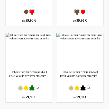
Hôtel Bistro
Hôtel Bistro
Sélectionnez
Sélectionnez
Couleur
Couleur
Marron foncé
Rouge
Marron foncé
Rouge
prix régulier :
99,90 €
prix régulier :
99,90 €
de
de
Tabouret de bar Amara mi-haut
Tabouret de bar Amara mi-haut
Tissu velours vert avec structure en
Tissu velours noir avec structure en
métal
métal
Sélectionnez
Sélectionnez
Couleur
Couleur
+
2
+
2
Beige
Gold
Vert
Beige
Gold
Noir
prix régulier :
79,90 €
prix régulier :
79,90 €
de
de