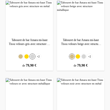
Tabouret de bar Amara mi-haut
Tabouret de bar Amara mi-haut
Tissu velours gris avec structure en
Tissu velours beige avec structure
métal
métallique
Sélectionnez
Sélectionnez
Couleur
Couleur
+
2
+
2
Beige
Gold
Gris
Beige
Gold
Gris
prix régulier :
79,90 €
prix régulier :
79,90 €
de
de