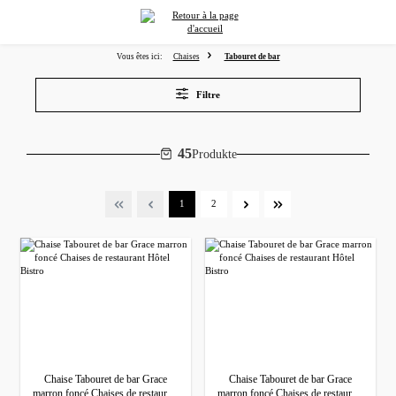
tenu principal
Vous êtes ici:
Chaises
Tabouret de bar
Filtre
45
Produkte
Page
Page
1
2
Chaise Tabouret de bar Grace
Chaise Tabouret de bar Grace
marron foncé Chaises de restaurant
marron foncé Chaises de restaurant