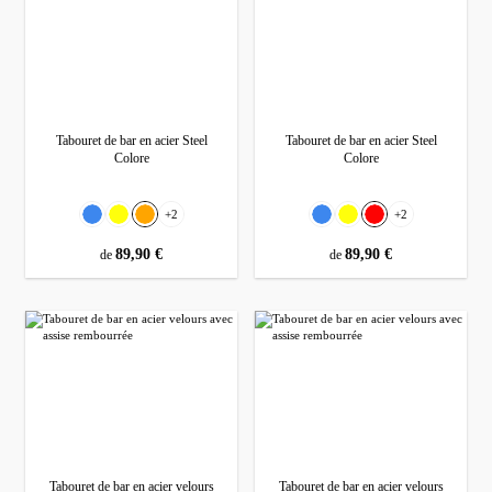
Diese Cookies werden verwendet, um Ihnen relevante Werbung anzuzeigen.
Shop
Forgery
Alle akzeptieren
Dieser
Speichert Ihre Cookie-
365
bubisoft_cookie_consent
Shop
Einstellungen
Tage
Dieser
wishlist-enabled
Wunschliste-Funktionalität
30 Tage
Shop
Tabouret de bar en acier Steel
Tabouret de bar en acier Steel
Colore
Colore
Sélectionnez
Sélectionnez
Couleur
Couleur
+
2
+
2
Bleu
Jaune
Orange
Bleu
Jaune
Rouge
prix régulier :
89,90 €
prix régulier :
89,90 €
de
de
Tabouret de bar en acier velours
Tabouret de bar en acier velours