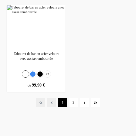
Tabouret de bar en acier velours
avec assise rembourrée
Sélectionnez
Couleur
+
3
Weiß
Bleu
Noir
prix régulier :
99,90 €
de
Page
Page
1
2