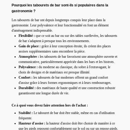
Pourquoi les tabourets de bar sont-ils si populaires dans la
gastronomie ?
Les tabourets de bar ont depuis longtemps conquis leur place dans la
gastronomie.
Leur polyvalence et leur fonctionnalité en font un élément
d'aménagement indispensable.
Flexibilité :
que ce soit au bar ou
sur des tables surélevées, les tabourets
de bar s'adaptent à presque tous les environnements.
Gain de place :
grâce à leur conception étroite, ils créent des places
assises supplémentaires sans encombrer la pièce.
Atmosphère :
les tabourets de bar favorisent une atmosphère ouverte et
communicative,
particulièrement appréciée dans les bars et les bistrots.
Polyvalence :
du moderne au classique,
du sobre à l'extravagant, le
choix de designs et de matériaux est presque illimité.
Confort :
les tabourets de bar modernes offrent un grand confort
d'assise grâce à leurs formes ergonomiques et à leurs rembourrages.
Durabilité :
des matériaux de haute qualité et une construction robuste
garantissent une longue durée de vie.
Ce à quoi vous devez faire attention lors de l'achat :
Stabilité :
Le tabouret de bar doit être stable, même en cas d'utilisation
fréquente.
Hauteur d'assise :
la hauteur d'assise doit être choisie de manière
à ce
que les pieds reposent confortablement sur le sol ou sur un repose-pieds.