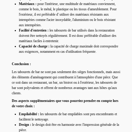
Matériaux :
pour l'intérieur, une multitude de matériaux conviennent,
comme le bois,
le métal, le
plastique ou les tissus d'ameublement.
Pour
l'extérieur, il est
préférable d'
utiliser des matériaux résistants aux
intempéries comme l'acier inoxydable,
l'aluminium ou le bois résistant
aux intempéries.
Facilité d'entretien :
les tabourets de bar utilisés dans la restauration
doivent être nettoyés régulièrement.
Il est donc préférable d'utiliser des
matériaux faciles à entretenir.
Capacité de charge :
la capacité de charge maximale doit correspondre
aux exigences,
notamment en cas d'utilisation fréquente.
Conclusion :
Les tabourets de bar ne sont pas seulement des sièges fonctionnels,
mais aussi
des éléments d'aménagement qui
contribuent à l'atmosphère d'une pièce.
Que
ce soit dans un restaurant,
un bar,
un bistrot ou à l'extérieur, les tabourets de
bar sont polyvalents et offrent de nombreux avantages tant aux hôtes qu'aux
clients.
Des aspects supplémentaires que vous pourriez prendre en compte lors
de votre choix :
Empilabilité :
les tabourets de bar empilables sont peu encombrants et
facilitent le nettoyage.
Design :
le design doit être en harmonie avec l'impression générale de la
pièce.