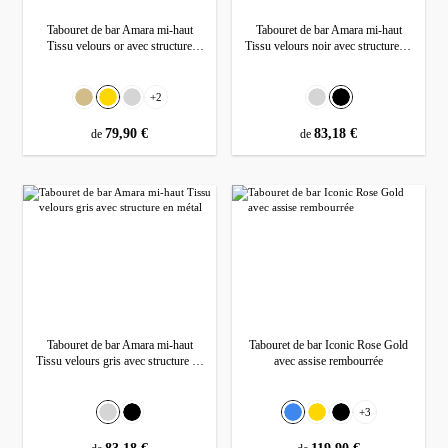
Tabouret de bar Amara mi-haut
Tabouret de bar Amara mi-haut
Tissu velours or avec structure
Tissu velours noir avec structure en
métallique
métal
Sélectionnez
Sélectionnez
Couleur
Couleur
+
2
Beige
Gold
Gris
Gris
Noir
prix régulier :
79,90 €
prix régulier :
83,18 €
de
de
Tabouret de bar Amara mi-haut
Tabouret de bar Iconic Rose Gold
Tissu velours gris avec structure en
avec assise rembourrée
métal
Sélectionnez
Sélectionnez
Couleur
Couleur
+
3
Gris
Noir
Bleu
Gold
Noir