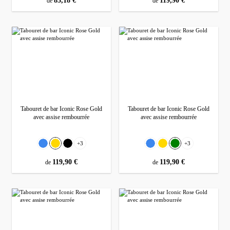
prix régulier :
83,18 €
prix régulier :
119,90 €
de
de
Tabouret de bar Iconic Rose Gold
Tabouret de bar Iconic Rose Gold
avec assise rembourrée
avec assise rembourrée
Sélectionnez
Sélectionnez
Couleur
Couleur
+
3
+
3
Bleu
Gold
Noir
Bleu
Gold
Vert
prix régulier :
119,90 €
prix régulier :
119,90 €
de
de