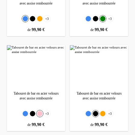
avec assise rembourrée
avec assise rembourrée
Sélectionnez
Sélectionnez
Couleur
Couleur
+
3
+
3
Bleu
Noir
Orange
Bleu
Noir
Vert
prix régulier :
99,90 €
prix régulier :
99,90 €
de
de
Tabouret de bar en acier velours
Tabouret de bar en acier velours
avec assise rembourrée
avec assise rembourrée
Sélectionnez
Sélectionnez
Couleur
Couleur
+
3
+
3
Bleu
Noir
Rose
Bleu
Noir
Orange
prix régulier :
99,90 €
prix régulier :
99,90 €
de
de