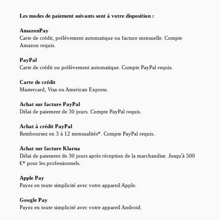
Les modes de paiement suivants sont à votre disposition :
AmazonPay
Carte de crédit, prélèvement automatique ou facture mensuelle. Compte
Amazon requis.
PayPal
Carte de crédit ou prélèvement automatique. Compte PayPal requis.
Carte de crédit
Mastercard, Visa ou American Express.
Achat sur facture PayPal
Délai de paiement de 30 jours. Compte PayPal requis.
Achat à crédit PayPal
Remboursez en 3 à 12 mensualités*. Compte PayPal requis.
Achat sur facture Klarna
Délai de paiement de 30 jours après réception de la marchandise. Jusqu'à 500
€* pour les professionnels.
Wir verwenden Cookies
Diese Website verwendet Cookies, um Ihnen das beste Erlebnis auf unserer Website zu
Apple Pay
bieten. Sie können auswählen, welche Cookie-Kategorien Sie zulassen möchten.
Payez en toute simplicité avec votre appareil Apple.
Erforderlich
Google Pay
Diese Cookies sind für die Grundfunktionen der Website erforderlich.
Cookie
Anbieter
Zweck
Dauer
Alle ablehnen
Payez en toute simplicité avec votre appareil Android.
Funktional
Diese Cookies ermöglichen erweiterte Funktionen und Personalisierung.
Dieser
session-
Sitzungsverwaltung
Sitzung
Analyse