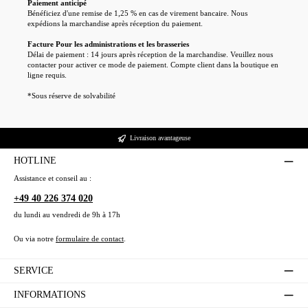
Shop
Paiement anticipé
Anpassen
Diese Cookies helfen uns, die Nutzung unserer Website zu verstehen.
Bénéficiez d'une remise de 1,25 % en cas de virement bancaire. Nous
Marketing
Dieser
Schutz vor Cross-Site-Request-
csrf
Sitzung
expédions la marchandise après réception du paiement.
Diese Cookies werden verwendet, um Ihnen relevante Werbung anzuzeigen.
Shop
Forgery
Alle akzeptieren
Dieser
Speichert Ihre Cookie-
365
Facture Pour les administrations et les brasseries
bubisoft_cookie_consent
Shop
Einstellungen
Tage
Délai de paiement : 14 jours après réception de la marchandise. Veuillez nous
contacter pour activer ce mode de paiement. Compte client dans la boutique en
Dieser
wishlist-enabled
Wunschliste-Funktionalität
30 Tage
Shop
ligne requis.
*Sous réserve de solvabilité
Livraison avantageuse
HOTLINE
Assistance et conseil au :
+49 40 226 374 020
du lundi au vendredi de 9h à 17h
Ou via notre
formulaire de contact
.
SERVICE
INFORMATIONS