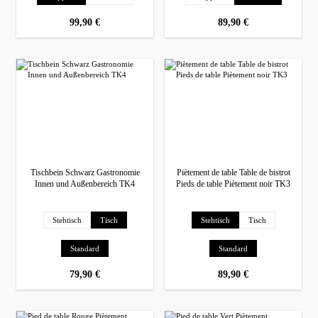
prix régulier :
99,90 €
prix régulier :
89,90 €
Tischbein Schwarz Gastronomie
Piètement de table Table de bistrot
Innen und Außenbereich TK4
Pieds de table Piètement noir TK3
Sélectionnez
Sélectionnez
Pied de table
Pied de table
Stehtisch
Tisch
Stehtisch
Tisch
Sélectionnez
Sélectionnez
Ausführung
Ausführung
Standard
Standard
prix régulier :
79,90 €
prix régulier :
89,90 €