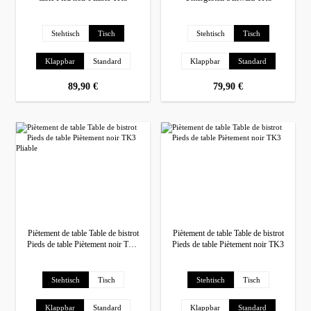
Sélectionnez
Sélectionnez
Pied de table
Pied de table
Stehtisch
Tisch
Stehtisch
Tisch
Sélectionnez
Sélectionnez
Ausführung
Ausführung
Klappbar
Standard
Klappbar
Standard
prix régulier :
89,90 €
prix régulier :
79,90 €
Piètement de table Table de bistrot
Piètement de table Table de bistrot
Pieds de table Piètement noir TK3
Pieds de table Piètement noir TK3
Pliable
Sélectionnez
Sélectionnez
Pied de table
Pied de table
Stehtisch
Tisch
Stehtisch
Tisch
Sélectionnez
Sélectionnez
Ausführung
Ausführung
Klappbar
Standard
Klappbar
Standard