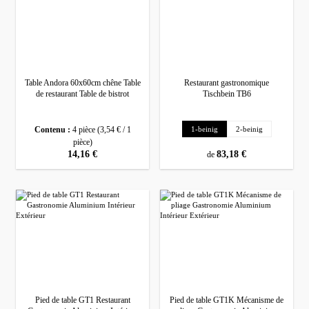
Table Andora 60x60cm chêne Table
Restaurant gastronomique
de restaurant Table de bistrot
Tischbein TB6
Sélectionnez
Ausführung
Contenu :
4 pièce
(3,54 € / 1
1-beinig
2-beinig
pièce)
prix régulier :
14,16 €
prix régulier :
83,18 €
de
Pied de table GT1 Restaurant
Pied de table GT1K Mécanisme de