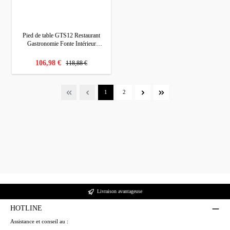
Pied de table GTS12 Restaurant
Gastronomie Fonte Intérieur
Extérieur
prix régulier :
prix de vente :
106,98 €
118,88 €
Page
Page
1
2
Livraison avantageuse
HOTLINE
Assistance et conseil au :