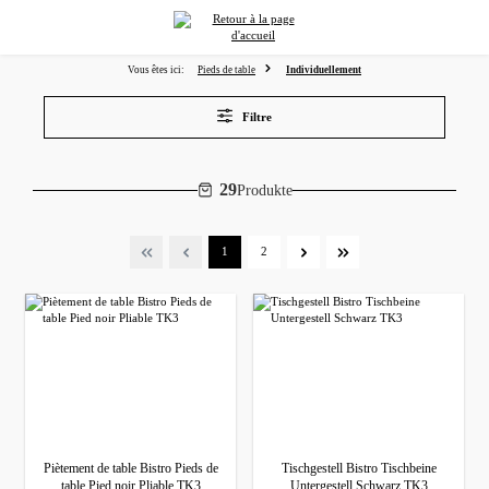
tenu principal
Vous êtes ici:
Pieds de table
Individuellement
Filtre
29
Produkte
Page
Page
1
2
Piètement de table Bistro Pieds de
Tischgestell Bistro Tischbeine
table Pied noir Pliable TK3
Untergestell Schwarz TK3