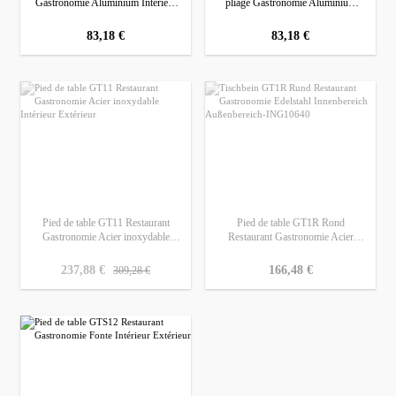
Gastronomie Aluminium Intérieur
pliage Gastronomie Aluminium
Extérieur
Intérieur Extérieur
prix régulier :
83,18 €
prix régulier :
83,18 €
Pied de table GT11 Restaurant
Pied de table GT1R Rond
Gastronomie Acier inoxydable
Restaurant Gastronomie Acier
Intérieur Extérieur
inoxydable Intérieur Extérieur
prix régulier :
prix de vente :
237,88 €
prix régulier :
166,48 €
309,28 €