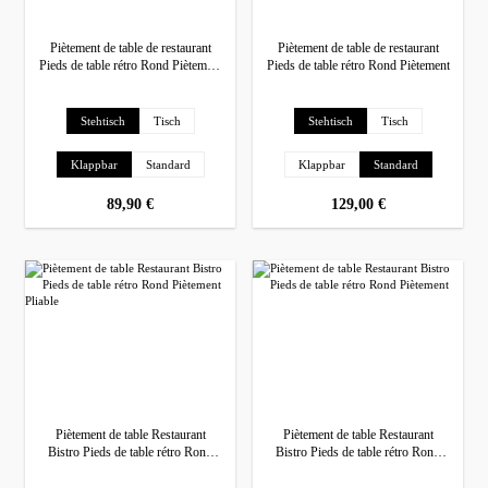
Piètement de table de restaurant
Piètement de table de restaurant
Pieds de table rétro Rond Piètement
Pieds de table rétro Rond Piètement
pliable
Sélectionnez
Sélectionnez
Pied de table
Pied de table
Stehtisch
Tisch
Stehtisch
Tisch
Sélectionnez
Sélectionnez
Ausführung
Ausführung
Klappbar
Standard
Klappbar
Standard
prix régulier :
89,90 €
prix régulier :
129,00 €
Piètement de table Restaurant
Piètement de table Restaurant
Bistro Pieds de table rétro Rond
Bistro Pieds de table rétro Rond
Wir verwenden Cookies
Piètement Pliable
Piètement
Diese Website verwendet Cookies, um Ihnen das beste Erlebnis auf unserer Website zu