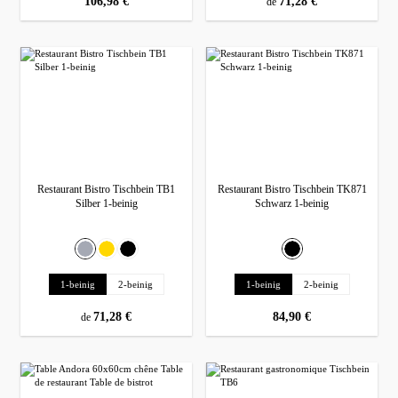
prix régulier :
106,98 €
prix régulier :
71,28 €
de
Restaurant Bistro Tischbein TB1
Restaurant Bistro Tischbein TK871
Silber 1-beinig
Schwarz 1-beinig
Sélectionnez
Sélectionnez
Couleur
Couleur
Argent
Gold
Noir
Noir
Sélectionnez
Sélectionnez
Ausführung
Ausführung
1-beinig
2-beinig
1-beinig
2-beinig
prix régulier :
71,28 €
prix régulier :
84,90 €
de