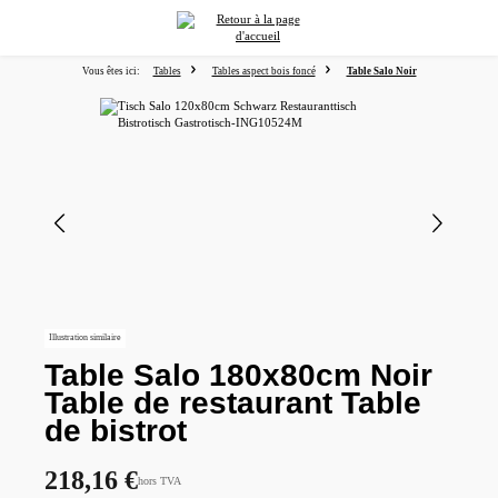
tenu principal
Vous êtes ici:
Tables
Tables aspect bois foncé
Table Salo Noir
Ignorer la galerie d'images
Illustration similaire
Table Salo 180x80cm Noir
Table de restaurant Table
de bistrot
218,16 €
hors TVA