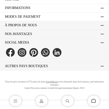
INFORMATIONS
MODES DE PAIEMENT
À PROPOS DE NOUS
NOS AVANTAGES
SOCIAL MEDIA
Facebook
Instagram
Pinterest
WhatsApp
LinkedIn
AUTRES PAYS BOUTIQUES
Tous les prix incluent la TVA plus les frais
d'expédition
et les éventuels frais de livraison, sauf indication
contraire.
GastroYou nous aimons le mobilier gastronomique depuis 2012
Le panier co