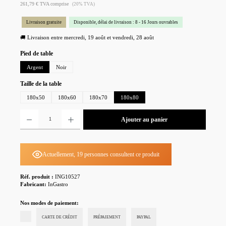
261,79 € TVA comprise
(20% TVA)
Livraison gratuite
Disponible, délai de livraison : 8 - 16 Jours ouvrables
🚚 Livraison entre mercredi, 19 août et vendredi, 28 août
Sélectionnez
Pied de table
Argent
Noir
Sélectionnez
Taille de la table
180x50
180x60
180x70
180x80
Quantité de produit : Entrez la quantité souhaitée ou utilisez les boutons pour augmenter ou diminu
Ajouter au panier
Actuellement, 19 personnes consultent ce produit
Réf. produit :
ING10527
Fabricant:
InGastro
Nos modes de paiement:
CARTE DE CRÉDIT
PRÉPAIEMENT
PAYPAL