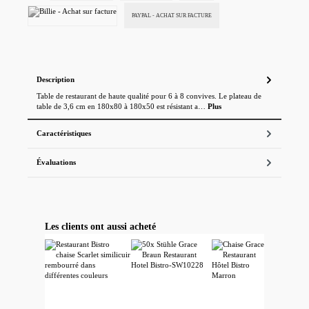
PAYPAL - ACHAT SUR FACTURE
Billie - Achat sur facture
Description
Table de restaurant de haute qualité pour 6 à 8 convives. Le plateau de
table de 3,6 cm en 180x80 à 180x50 est résistant a…
Plus
Caractéristiques
Évaluations
Ignorer la galerie de produits
Les clients ont aussi acheté
Wir verwenden Cookies
Diese Website verwendet Cookies, um Ihnen das beste Erlebnis auf unserer Website zu
bieten. Sie können auswählen, welche Cookie-Kategorien Sie zulassen möchten.
Erforderlich
Diese Cookies sind für die Grundfunktionen der Website erforderlich.
Cookie
Anbieter
Zweck
Dauer
Alle ablehnen