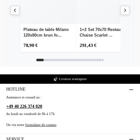
Plateau de table Milano
1+2 Set 70x70 Restaurant
T
120x80cm brun fo...
Chaise Scarlet ...
Ta
78,90 €
291,43 €
1
Livraison avantageuse
HOTLINE
Assistance et conseil au :
+49 40 226 374 020
du lundi au vendredi de 9h à 17h
Ou via notre
formulaire de contact
.
SERVICE