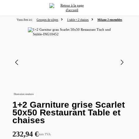
tenu principal
Vous êtes ici:
Groupes de sièges
1 table + 2 chaises
Milano 2 ensembles
Ignorer la galerie d'images
Illustration similaire
1+2 Garniture grise Scarlet
50x50 Restaurant Table et
chaises
232,94 €
hors TVA