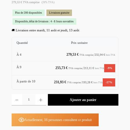
279,53 € TVA comprise
(20% TVA)
Plus de 200 disponibles
Livraison gratuite
Disponible, délai de livraison : 4 - 8 Jours ouvrables
🚚 Livraison entre mardi, 11 août et jeudi, 13 août
Quantité
Prix unitaire
279,53 €
/
232,94 €
À
4
hors TVA
TVA comprise
À
9
255,73 €
/
213,11 €
-9%
hors TVA
TVA comprise
À partir de
10
231,93 €
/
193,28 €
-17%
hors TVA
TVA comprise
Quantité de produit : Entrez la quantité souhaitée ou utilisez les boutons pour augmenter ou diminu
Ajouter au panier
Actuellement, 16 personnes consultent ce produit