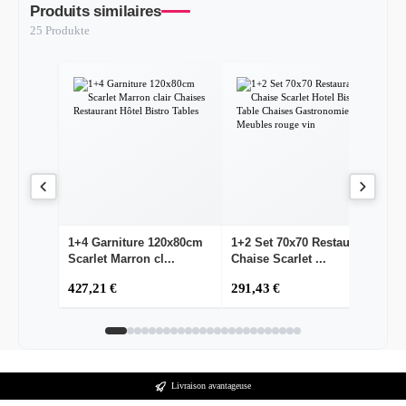
Produits similaires
25 Produkte
1+4 Garniture 120x80cm
1+2 Set 70x70 Restaurant
Ch
Scarlet Marron cl...
Chaise Scarlet ...
Gr
427,21 €
291,43 €
1
Livraison avantageuse